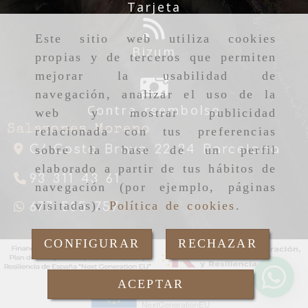
Tarjeta
Este sitio web utiliza cookies
Bizum
propias y de terceros que permiten
mejorar la usabilidad de
navegación, analizar el uso de la
Contra reembolso
web y mostrar publicidad
Salazones Moreno
relacionada con tus preferencias
C/ Costa Brava 22-24
Barcelona
sobre la base de un perfil
elaborado a partir de tus hábitos de
93 311 43 61
navegación (por ejemplo, páginas
visitadas).
Política de cookies
.
677 585 757
CONFIGURAR
RECHAZAR
ACEPTAR