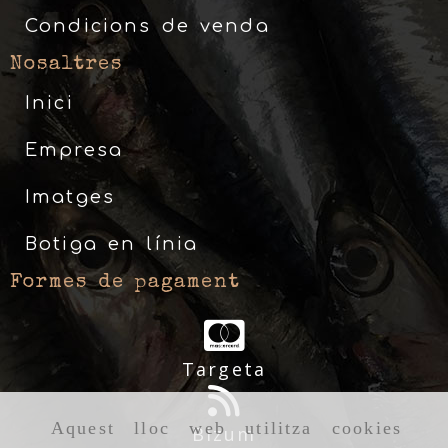
Condicions de venda
Nosaltres
Inici
Empresa
Imatges
Botiga en línia
Formes de pagament
Targeta
Aquest lloc web utilitza cookies
Bizum