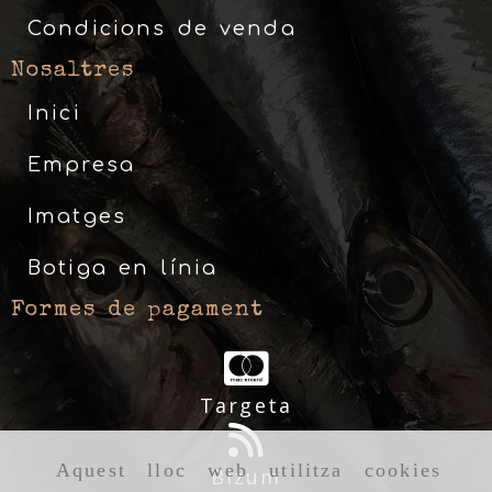
Condicions de venda
Nosaltres
Inici
Empresa
Imatges
Botiga en línia
Formes de pagament
Targeta
Aquest lloc web utilitza cookies
Bizum