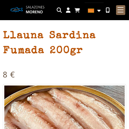
Identifícat
Llauna Sardina
Fumada 200gr
8 €