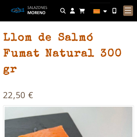
Identifícat
Llom de Salmó
Fumat Natural 300
gr
22,50 €